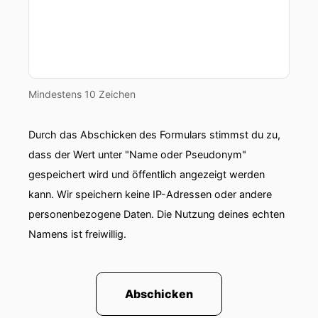
00:01:07: Heute mit Bodo Ramello, er ist aktuell
Bundestags Vizepräsident, er war zehn Jahre
lang Ministerpräsident von Thüringen, er is
Politiker der Partei Die Linke, er iss
Religionspolitischer Sprecher der
Mindestens 10 Zeichen
Bundestagspraktion seiner Partei und er es
engagierter Evangelischer Christ.
Durch das Abschicken des Formulars stimmst du zu,
dass der Wert unter "Name oder Pseudonym"
00:01:24: Wieder, denn er ist wieder eingetreten
gespeichert wird und öffentlich angezeigt werden
nachdem er der Amtskirche auch mal den
Rücken gekehrt hatte.
kann. Wir speichern keine IP-Adressen oder andere
personenbezogene Daten. Die Nutzung deines echten
00:01:29: Viel zu besprechen also auf jeden Fall
Namens ist freiwillig.
Herr Ramelotoll dass Sie bei uns sind herzlich
willkommen!
00:01:33: Ich freue mich sehr
Abschicken