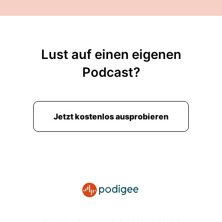
und gucken auf den Kölner Dom, mitten im
Herzen der Stadt.
00:02:39: Wie wichtig sind Kirchen?
Lust auf einen eigenen
00:02:40: Erst mal die Kirchen auch als
Podcast?
Gottesfäuser für Orte, für Dörfe, für große
Städte.
00:02:45: Erstmal kulturhistorisch und
Jetzt kostenlos ausprobieren
gesellschaftlich ist es ein Orientierungsrahmen –
einen Orientierungsmarker!
00:02:51: Und jetzt rede ich noch gar nicht von
dem Gottesdienst, ich rede auch noch gar nie
von der Kirche als Institution sondern ich rede
vom Gebäudekirche.
00:02:59: Denn tatsächlich an dieser Kirche ist